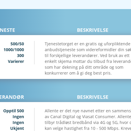
NESTE
BESKRIVELSE
500/50
Tjenestetorget er en gratis og uforpliktende
1000/1000
anbudstjeneste som videreformidler din s
300
til forskjellige leverandører. Ved bruk av ett
Varierer
enkelt skjema mottar du tilbud fra leverand
som har dekning på ditt område og som
konkurrerer om å gi deg best pris.
VERANDØR
BESKRIVELSE
Opptil 500
Allente er det nye navnet etter en sammens
Ingen
av Canal Digital og Viasat Consumer. Allent
Ingen
tilbyr trådløst bredbånd via 4G og 5G, hvor 
Ukjent
kan velge hastighet fra 10 - 500 Mbps. Krev