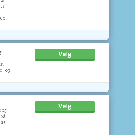
 Et
 de
g
Velg
g
r.
nd- og
Velg
t og
 på
åde