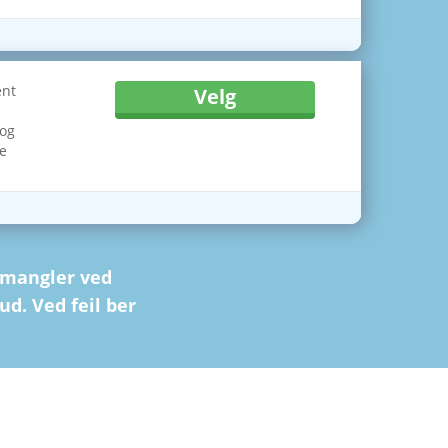
ent
Velg
y
 og
le
 mangler ved
ud. Ved feil ber