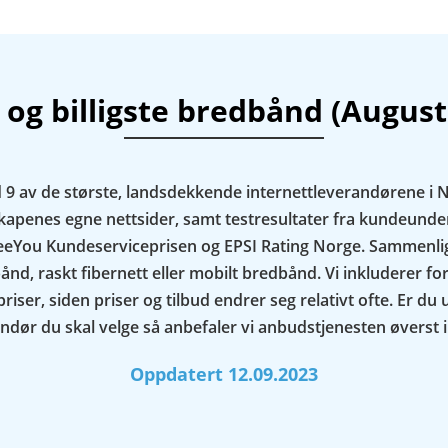
 og billigste bredbånd (August
d 9 av de største, landsdekkende internettleverandørene i
lskapenes egne nettsider, samt testresultater fra kundeund
eYou Kundeserviceprisen og EPSI Rating Norge. Sammenli
bånd, raskt fibernett eller mobilt bredbånd. Vi inkluderer fo
iser, siden priser og tilbud endrer seg relativt ofte. Er du 
ndør du skal velge så anbefaler vi anbudstjenesten øverst i 
Oppdatert 12.09.2023