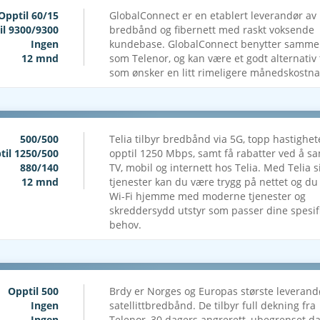
Opptil 60/15
GlobalConnect er en etablert leverandør av
il 9300/9300
bredbånd og fibernett med raskt voksende
Ingen
kundebase. GlobalConnect benytter samme 
12 mnd
som Telenor, og kan være et godt alternativ 
som ønsker en litt rimeligere månedskostna
500/500
Telia tilbyr bredbånd via 5G, topp hastighet
til 1250/500
opptil 1250 Mbps, samt få rabatter ved å s
880/140
TV, mobil og internett hos Telia. Med Telia s
12 mnd
tjenester kan du være trygg på nettet og du 
Wi-Fi hjemme med moderne tjenester og
skreddersydd utstyr som passer dine spesif
behov.
Opptil 500
Brdy er Norges og Europas største leverand
Ingen
satellittbredbånd. De tilbyr full dekning fra
Ingen
Telenor, 30 dagers angrerett, ubegrenset d