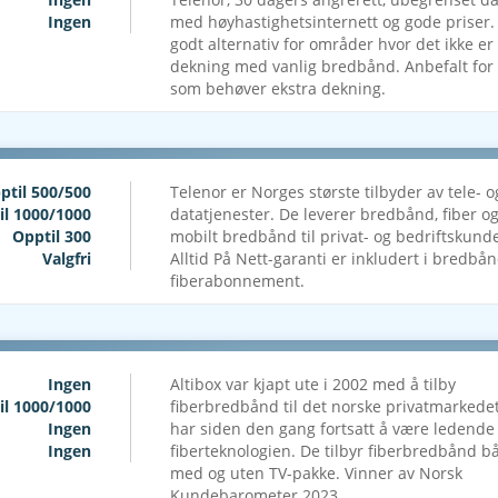
Ingen
med høyhastighetsinternett og gode priser.
godt alternativ for områder hvor det ikke er
dekning med vanlig bredbånd. Anbefalt for
som behøver ekstra dekning.
ptil 500/500
Telenor er Norges største tilbyder av tele- o
il 1000/1000
datatjenester. De leverer bredbånd, fiber o
Opptil 300
mobilt bredbånd til privat- og bedriftskunde
Valgfri
Alltid På Nett-garanti er inkludert i bredbå
fiberabonnement.
Ingen
Altibox var kjapt ute i 2002 med å tilby
il 1000/1000
fiberbredbånd til det norske privatmarkede
Ingen
har siden den gang fortsatt å være ledende
Ingen
fiberteknologien. De tilbyr fiberbredbånd b
med og uten TV-pakke. Vinner av Norsk
Kundebarometer 2023.