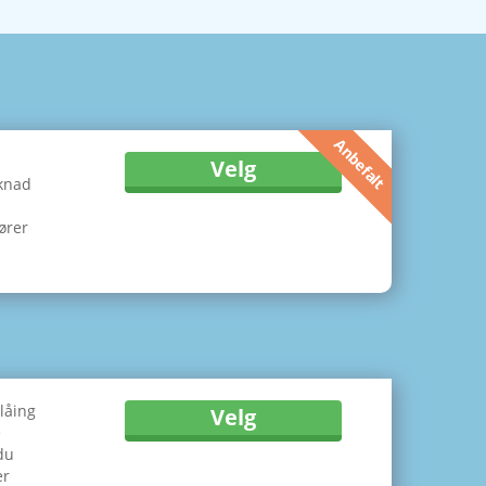
Anbefalt
Velg
øknad
ører
låing
Velg
e
du
er