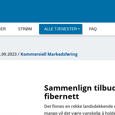
GER
STRØM
ALLE TJENESTER
FAQ
2.09.2023 /
Kommersiell Markedsføring
Sammenlign tilbud
fibernett
Det finnes en rekke landsdekkende o
mange vil det være vanskelig å holde