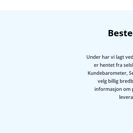
Beste
Under har vi lagt ve
er hentet fra se
Kundebarometer, Se
velg billig bred
informasjon om pr
levera