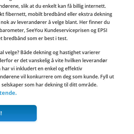
rene, slik at du enkelt kan få billig internett.
kt fibernett, mobilt bredbånd eller ekstra dekning
 nok av leverandører å velge blant. Her finner du
ebarometer, SeeYou Kundeserviceprisen og EPSI
et bredbånd som er best i test.
al velge? Både dekning og hastighet varierer
erfor er det vanskelig å vite hvilken leverandør
 har vi inkludert en enkel og effektiv
andørene vil konkurrere om deg som kunde. Fyll ut
a selskaper som har dekning til ditt område.
ktende.
!