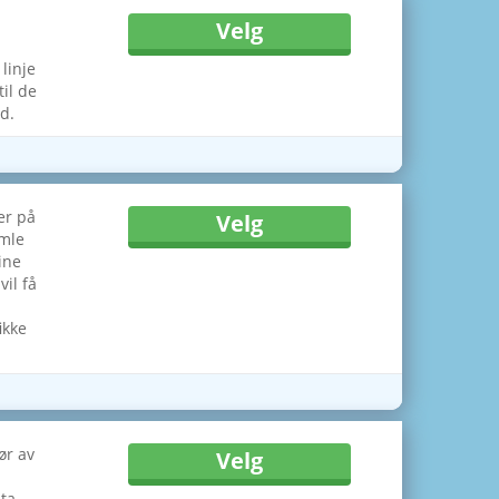
Velg
linje
til de
d.
er på
Velg
amle
ine
vil få
ikke
ør av
Velg
ata