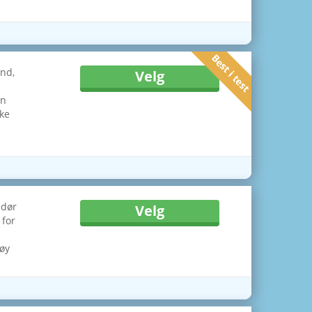
Best i test
ånd,
Velg
an
kke
ndør
Velg
 for
høy