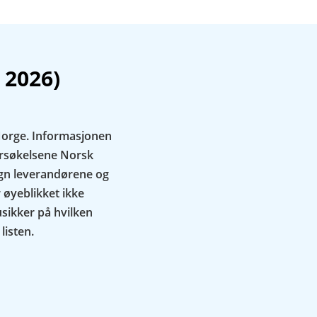
 2026)
 Norge. Informasjonen
ersøkelsene Norsk
gn leverandørene og
r øyeblikket ikke
usikker på hvilken
listen.