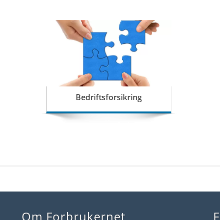
Bedriftsforsikring
Om Forbrukernet
F