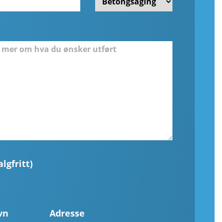
lgfritt)
vn
Adresse