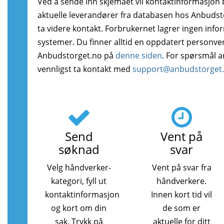
Ved å sende inn skjemaet vil kontaktinformasjon bl
aktuelle leverandører fra databasen hos Anbudstor
ta videre kontakt. Forbrukernet lagrer ingen info
systemer. Du finner alltid en oppdatert personve
Anbudstorget.no på
denne siden
. For spørsmål 
vennligst ta kontakt med
support@anbudstorget
Send
Vent på
søknad
svar
Velg håndverker-
Vent på svar fra
kategori, fyll ut
håndverkere.
kontaktinformasjon
Innen kort tid vil
og kort om din
de som er
sak. Trykk på
aktuelle for ditt