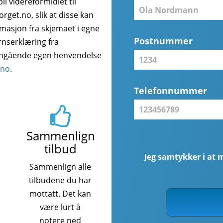
i videreformidlet til
get.no, slik at disse kan
rmasjon fra skjemaet i egne
Postnummer
rnserklæring fra
angående egen henvendelse
.no
.
Telefonnummer
Sammenlign
tilbud
Jeg samtykker i at 
Sammenlign alle
tilbudene du har
mottatt. Det kan
være lurt å
notere ned