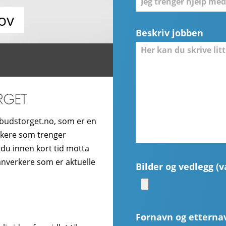
ov
Beskriv jobben
budstorget.no, som er en
ukere som trenger
 du innen kort tid motta
hånverkere som er aktuelle
Bilder og vedlegg (va
Fornavn og etterna