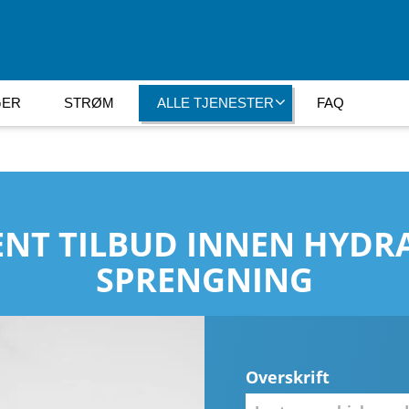
GER
STRØM
ALLE TJENESTER
FAQ
NT TILBUD INNEN HYDR
SPRENGNING
Overskrift