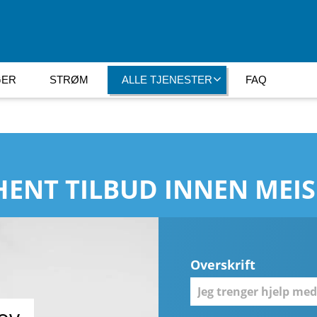
GER
STRØM
ALLE TJENESTER
FAQ
HENT TILBUD INNEN MEIS
Overskrift