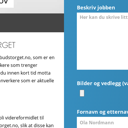
ov
Beskriv jobben
budstorget.no, som er en
ukere som trenger
 du innen kort tid motta
hånverkere som er aktuelle
Bilder og vedlegg (va
Fornavn og etterna
i videreformidlet til
get.no, slik at disse kan