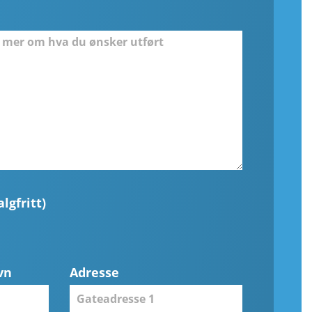
lgfritt)
vn
Adresse