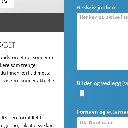
ov
Beskriv jobben
budstorget.no, som er en
ukere som trenger
 du innen kort tid motta
hånverkere som er aktuelle
Bilder og vedlegg (va
Fornavn og etterna
i videreformidlet til
get.no, slik at disse kan