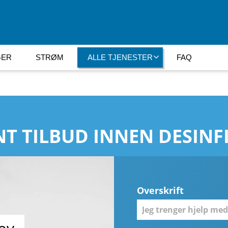
GER
STRØM
ALLE TJENESTER
FAQ
T TILBUD INNEN DESINF
Overskrift