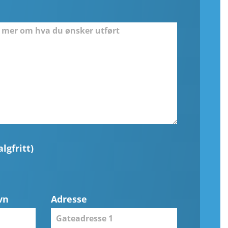
lgfritt)
vn
Adresse