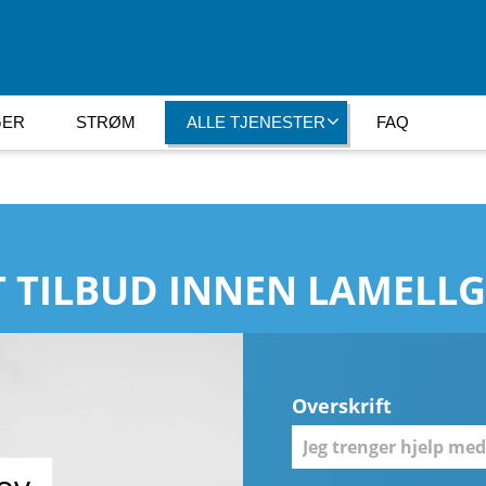
GER
STRØM
ALLE TJENESTER
FAQ
 TILBUD INNEN LAMELL
Overskrift