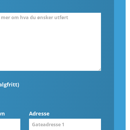
lgfritt)
vn
Adresse