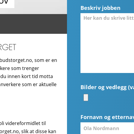
ov
Beskriv jobben
budstorget.no, som er en
ukere som trenger
 du innen kort tid motta
hånverkere som er aktuelle
Bilder og vedlegg (va
Fornavn og etterna
i videreformidlet til
get.no, slik at disse kan