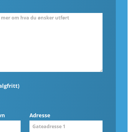
lgfritt)
vn
Adresse