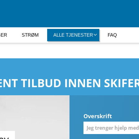
GER
STRØM
ALLE TJENESTER
FAQ
NT TILBUD INNEN SKIFE
Overskrift