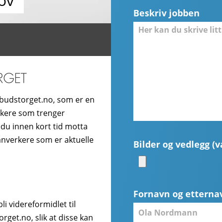
ov
Beskriv jobben
budstorget.no, som er en
ukere som trenger
 du innen kort tid motta
hånverkere som er aktuelle
Bilder og vedlegg (va
Fornavn og etterna
i videreformidlet til
get.no, slik at disse kan