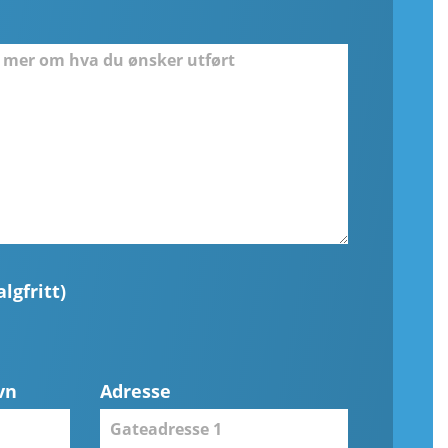
lgfritt)
vn
Adresse