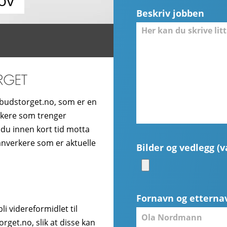
ov
Beskriv jobben
budstorget.no, som er en
ukere som trenger
 du innen kort tid motta
hånverkere som er aktuelle
Bilder og vedlegg (va
Fornavn og etterna
i videreformidlet til
get.no, slik at disse kan