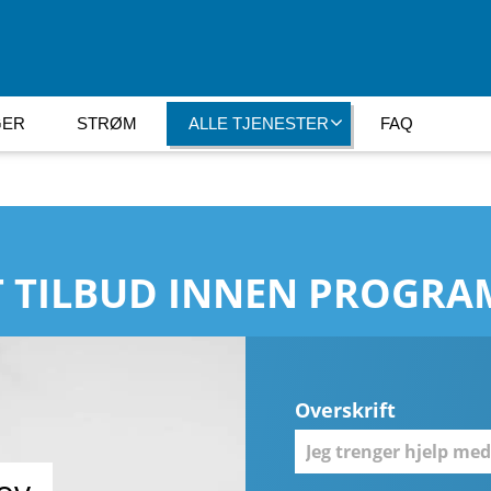
GER
STRØM
ALLE TJENESTER
FAQ
 TILBUD INNEN PROGR
Overskrift