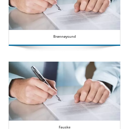
Brønnøysund
Fauske