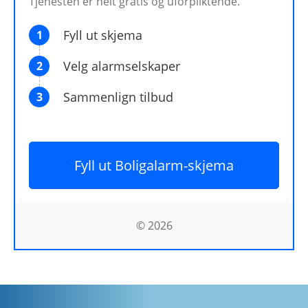
Tjenesten er helt gratis og uforpliktende.
Fyll ut skjema
1
Velg alarmselskaper
2
Sammenlign tilbud
3
Fyll ut Boligalarm-skjema
© 2026