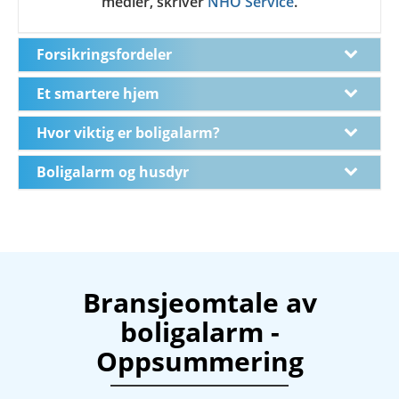
medier, skriver
NHO Service
.
Forsikringsfordeler
Et smartere hjem
Hvor viktig er boligalarm?
Boligalarm og husdyr
Bransjeomtale av
boligalarm -
Oppsummering