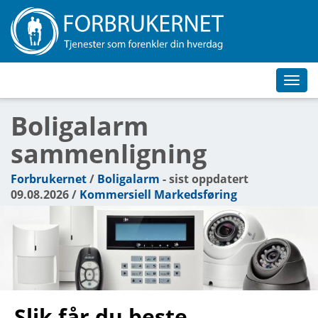
Toggl
navig
Boligalarm
sammenligning
Forbrukernet
/
Boligalarm
- sist oppdatert
09.08.2026 /
Kommersiell Markedsføring
Slik får du beste