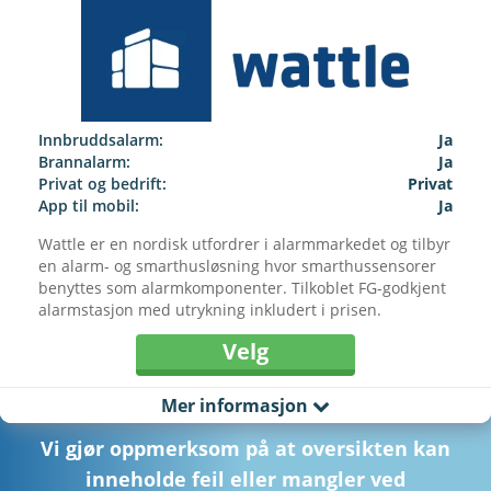
Innbruddsalarm:
Ja
Brannalarm:
Ja
Privat og bedrift:
Privat
App til mobil:
Ja
Wattle er en nordisk utfordrer i alarmmarkedet og tilbyr
en alarm- og smarthusløsning hvor smarthussensorer
benyttes som alarmkomponenter. Tilkoblet FG-godkjent
alarmstasjon med utrykning inkludert i prisen.
Velg
Mer informasjon
Vi gjør oppmerksom på at oversikten kan
inneholde feil eller mangler ved