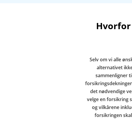
Hvorfor
Selv om vi alle ønsk
alternativet ikk
sammenligner til
forsikringsdekningen 
det nødvendige ved
velge en forsikring 
og vilkårene inkl
forsikringen skal