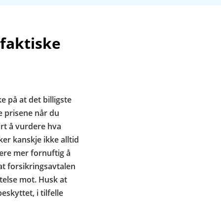
faktiske
e på at det billigste
re prisene når du
urt å vurdere hva
er kanskje ikke alltid
ære mer fornuftig å
at forsikringsavtalen
telse mot. Husk at
kyttet, i tilfelle