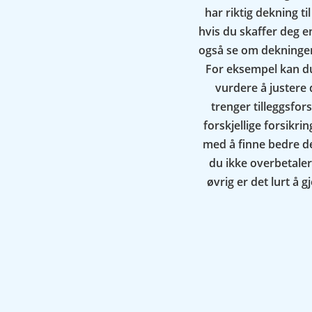
har riktig dekning t
hvis du skaffer deg en
også se om dekningen 
For eksempel kan du 
vurdere å justere
trenger tilleggsfor
forskjellige forsikr
med å finne bedre dek
du ikke overbetaler
øvrig er det lurt å 