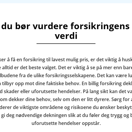
 du bør vurdere forsikringens 
verdi
er å få en forsikring til lavest mulig pris, er det viktig å husk
e alltid er det beste valget. Det er viktig å se på mer enn ba
budene fra de ulike forsikringsselskapene. Det kan være l
tilbyr opp mot dine faktiske behov. En billig forsikring dekk
 skader eller uforutsette hendelser. På lang sikt kan det v
som dekker dine behov, selv om den er litt dyrere. Sørg for 
uderer de viktigste områdene og risikoene du ønsker beskyt
 gi deg nødvendige dekningen slik at du føler deg trygg og bes
uforutsette hendelser oppstår.