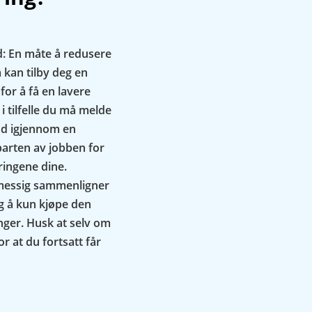
åd: En måte å redusere
 kan tilby deg en
or å få en lavere
i tilfelle du må melde
ud igjennom en
parten av jobben for
kringene dine.
lmessig sammenligner
tig å kun kjøpe den
nger. Husk at selv om
or at du fortsatt får