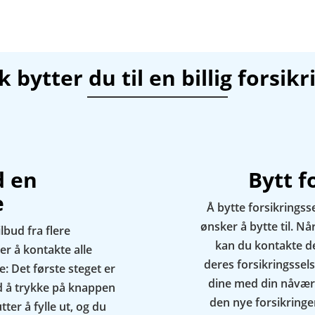
ik bytter du til en billig forsikr
d en
Bytt f
e
Å bytte forsikringss
ønsker å bytte til. N
lbud fra flere
kan du kontakte d
er å kontakte alle
deres forsikringssels
e: Det første steget er
dine med din nåvære
ed å trykke på knappen
den nye forsikringen
ter å fylle ut, og du