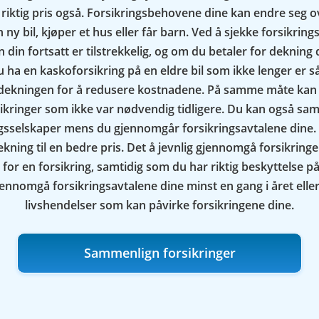
il riktig pris også. Forsikringsbehovene dine kan endre seg o
 ny bil, kjøper et hus eller får barn. Ved å sjekke forsikrin
din fortsatt er tilstrekkelig, og om du betaler for dekning 
ha en kaskoforsikring på en eldre bil som ikke lenger er så
 dekningen for å redusere kostnadene. På samme måte ka
sikringer som ikke var nødvendig tidligere. Du kan også sa
ingsselskaper mens du gjennomgår forsikringsavtalene dine.
ning til en bedre pris. Det å jevnlig gjennomgå forsikringene
 for en forsikring, samtidig som du har riktig beskyttelse på
gjennomgå forsikringsavtalene dine minst en gang i året eller
livshendelser som kan påvirke forsikringene dine.
Sammenlign forsikringer