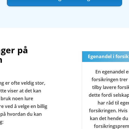
nger på
Egenandel i forsik
n
En egenandel e
forsikringen trer
g er ofte veldig stor,
tilby lavere for
tte viser at det kan
dette fordi selskap
i bruk noen lure
har råd til eg
 ved å velge en billig
forsikringen. Hvis
åd på hvordan du kan
kan det hende du 
g:
forsikringspremi