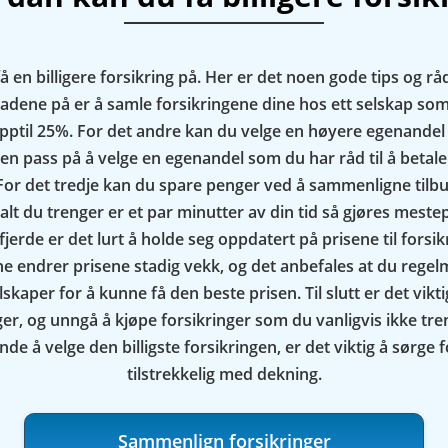
få en billigere forsikring på. Her er det noen gode tips og r
adene på er å samle forsikringene dine hos ett selskap som
pptil 25%. For det andre kan du velge en høyere egenandel f
n pass på å velge en egenandel som du har råd til å betale 
 For det tredje kan du spare penger ved å sammenligne tilb
alt du trenger er et par minutter av din tid så gjøres meste
fjerde er det lurt å holde seg oppdatert på prisene til forsi
ne endrer prisene stadig vekk, og det anbefales at du rege
elskaper for å kunne få den beste prisen. Til slutt er det vik
ger, og unngå å kjøpe forsikringer som du vanligvis ikke tre
de å velge den billigste forsikringen, er det viktig å sørge f
tilstrekkelig med dekning.
Sammenlign forsikringer