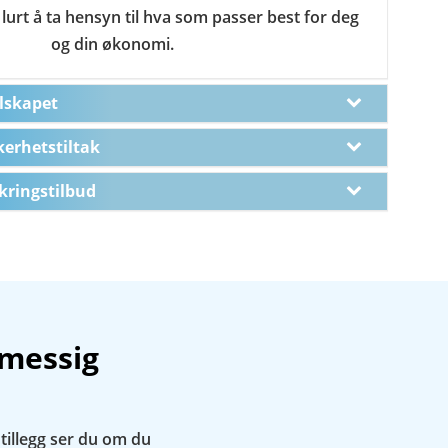
lurt å ta hensyn til hva som passer best for deg
og din økonomi.
lskapet
erhetstiltak
kringstilbud
lmessig
i tillegg ser du om du