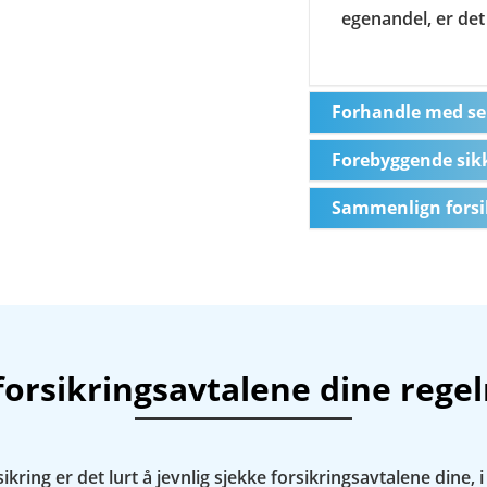
egenandel, er det 
Forhandle med se
Forebyggende sikk
Sammenlign forsi
forsikringsavtalene dine rege
rsikring er det lurt å jevnlig sjekke forsikringsavtalene dine, 