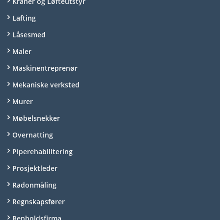
Kraner og Løfteutstyr
Lafting
Låsesmed
Maler
Maskinentreprenør
Mekaniske verksted
Murer
Møbelsnekker
Overnatting
Piperehabilitering
Prosjektleder
Radonmåling
Regnskapsfører
Renholdsfirma