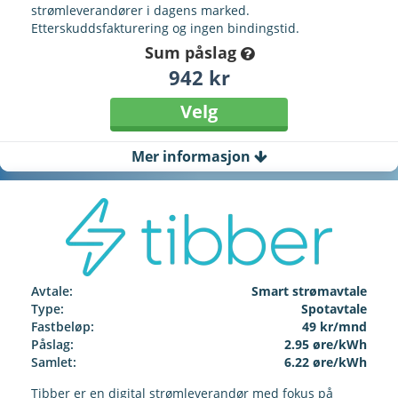
strømleverandører i dagens marked.
Etterskuddsfakturering og ingen bindingstid.
Sum påslag
942 kr
Velg
Mer informasjon
Avtale:
Smart strømavtale
Type:
Spotavtale
Fastbeløp:
49 kr/mnd
Påslag:
2.95 øre/kWh
Samlet:
6.22 øre/kWh
Tibber er en digital strømleverandør med fokus på