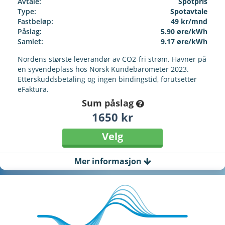
Avtale:
Spotpris
Type:
Spotavtale
Fastbeløp:
49 kr/mnd
Påslag:
5.90 øre/kWh
Samlet:
9.17 øre/kWh
Nordens største leverandør av CO2-fri strøm. Havner på
en syvendeplass hos Norsk Kundebarometer 2023.
Etterskuddsbetaling og ingen bindingstid, forutsetter
eFaktura.
Sum påslag
1650 kr
Velg
Mer informasjon