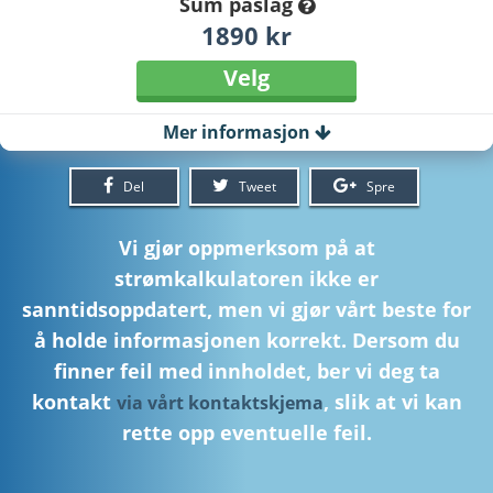
Sum påslag
1890 kr
Velg
Mer informasjon
Del
Tweet
Spre
Vi gjør oppmerksom på at
strømkalkulatoren ikke er
sanntidsoppdatert, men vi gjør vårt beste for
å holde informasjonen korrekt. Dersom du
finner feil med innholdet, ber vi deg ta
kontakt
, slik at vi kan
via vårt kontaktskjema
rette opp eventuelle feil.