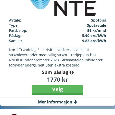
Avtale:
Spotpris
Type:
Spotavtale
Fastbeløp:
59 kr/mnd
Påslag:
5.90 øre/kWh
Samlet:
9.83 øre/kWh
Nord-Trøndelag Elektrisitetsverk er en velkjent
strømleverandør med billig strøm. Tredjeplass hos
Norsk Kundebarometer 2023. Strømavtalen inkluderer
fornybar energi, helt uten ekstra kostnad.
Sum påslag
1770 kr
Velg
Mer informasjon