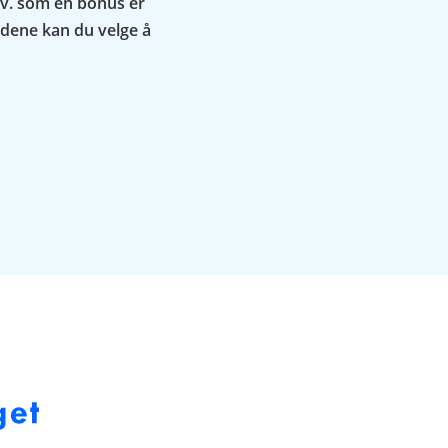
lv. som en bonus er
udene kan du velge å