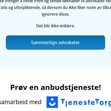
kke trenger å finne frem og sende søknader til advokater se
atis og uforpliktende, så dersom du ikke liker noen av tilb
ignorere disse.
Det blir ikke enklere.
Sammenlign advokater
Prøv en anbudstjeneste!
 samarbeid med