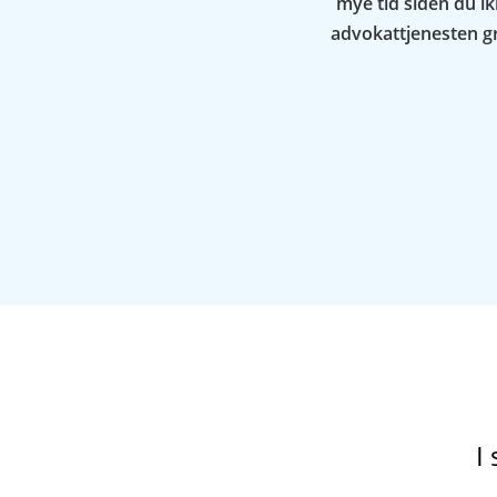
mye tid siden du i
advokattjenesten gr
I