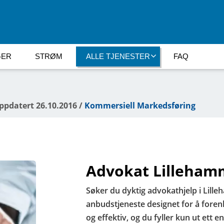
GER
STRØM
ALLE TJENESTER
FAQ
oppdatert 26.10.2016 /
Kommersiell Markedsføring
Advokat Lilleham
Søker du dyktig advokathjelp i Lill
anbudstjeneste designet for å foren
og effektiv, og du fyller kun ut ett e