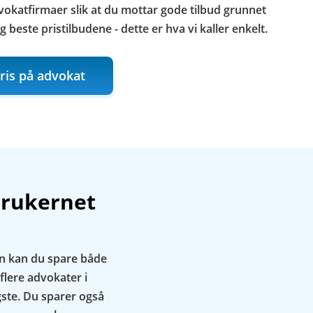
okatfirmaer slik at du mottar gode tilbud grunnet
 beste pristilbudene - dette er hva vi kaller enkelt.
pris på advokat
brukernet
ten kan du spare både
 flere advokater i
igste. Du sparer også