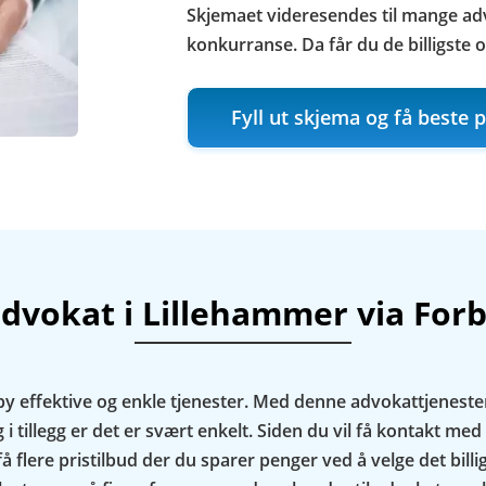
Skjemaet videresendes til mange adv
konkurranse. Da får du de billigste og
Fyll ut skjema og få beste 
advokat i Lillehammer via For
ilby effektive og enkle tjenester. Med denne advokattjenes
 i tillegg er det er svært enkelt. Siden du vil få kontakt med
å flere pristilbud der du sparer penger ved å velge det bill