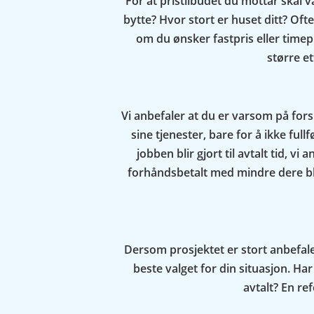
For at pristilbudet du mottar skal 
bytte? Hvor stort er huset ditt? Of
om du ønsker fastpris eller timep
større et
Vi anbefaler at du er varsom på fors
sine tjenester, bare for å ikke full
jobben blir gjort til avtalt tid, v
forhåndsbetalt med mindre dere bli
Dersom prosjektet er stort anbefaler
beste valget for din situasjon. H
avtalt? En re