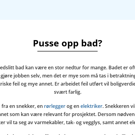
Pusse opp bad?
nedslitt bad kan være en stor nedtur for mange. Badet er o
 å gjøre jobben selv, men det er mye som må tas i betraktnin
ke feil og mye annet. Er arbeidet feil utført vil boligverdie
svært farlig.
 fra en snekker, en
rørlegger
og en
elektriker
. Snekkeren vi
annet som kan være relevant for prosjektet. Dersom nødvendig
ker vil ta seg av varmekabler, tak- og vegglys, samt annet el