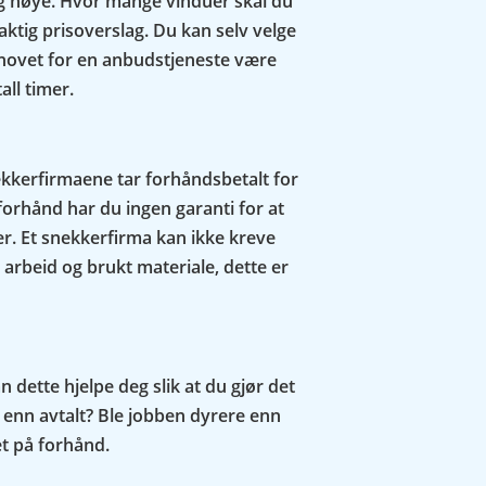
 og nøye. Hvor mange vinduer skal du
ktig prisoverslag. Du kan selv velge
behovet for en anbudstjeneste være
all timer.
nekkerfirmaene tar forhåndsbetalt for
å forhånd har du ingen garanti for at
aler. Et snekkerfirma kan ikke kreve
arbeid og brukt materiale, dette er
 dette hjelpe deg slik at du gjør det
 enn avtalt? Ble jobben dyrere enn
et på forhånd.