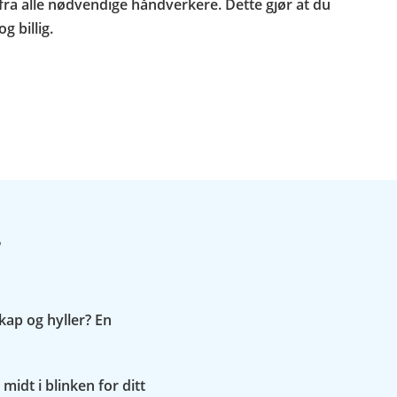
 fra alle nødvendige håndverkere. Dette gjør at du
g billig.
?
kap og hyller? En
idt i blinken for ditt