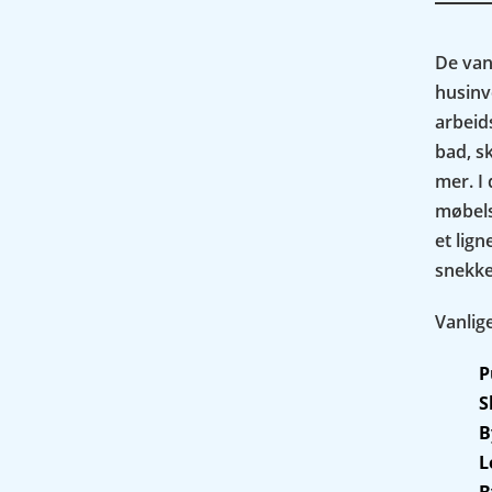
De van
husinv
arbeid
bad, sk
mer. I 
møbels
et lig
snekke
Vanlig
P
S
B
L