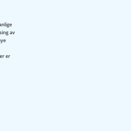
anlige
sing av
mye
er er