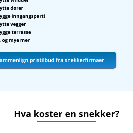
ytte vinduer
ytte dører
ygge inngangsparti
ytte vegger
ygge terrasse
.. og mye mer
ammenlign pristilbud fra snekkerfirmaer
Hva koster en snekker?