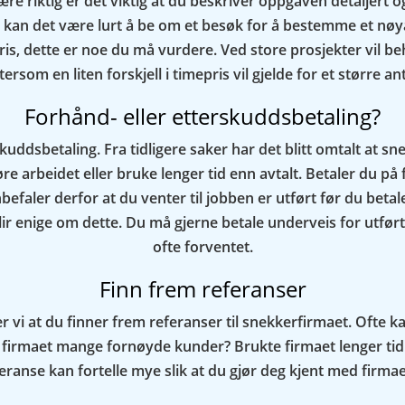
være riktig er det viktig at du beskriver oppgaven detaljert
te kan det være lurt å be om et besøk for å bestemme et nøya
ris, dette er noe du må vurdere. Ved store prosjekter vil 
tersom en liten forskjell i timepris vil gjelde for et større ant
Forhånd- eller etterskuddsbetaling?
kuddsbetaling. Fra tidligere saker har det blitt omtalt at s
føre arbeidet eller bruke lenger tid enn avtalt. Betaler du p
i anbefaler derfor at du venter til jobben er utført før du bet
r enige om dette. Du må gjerne betale underveis for utført 
ofte forventet.
Finn frem referanser
 vi at du finner frem referanser til snekkerfirmaet. Ofte kan
ar firmaet mange fornøyde kunder? Brukte firmaet lenger tid
feranse kan fortelle mye slik at du gjør deg kjent med firma