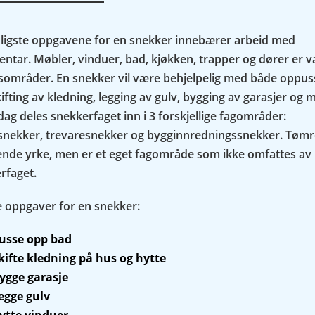
ligste oppgavene for en snekker innebærer arbeid med
entar. Møbler, vinduer, bad, kjøkken, trapper og dører er v
sområder. En snekker vil være behjelpelig med både oppus
ifting av kledning, legging av gulv, bygging av garasjer og 
dag deles snekkerfaget inn i 3 forskjellige fagområder:
nekker, trevaresnekker og bygginnredningssnekker. Tømr
nende yrke, men er et eget fagområde som ikke omfattes av
rfaget.
e oppgaver for en snekker:
usse opp bad
kifte kledning på hus og hytte
ygge garasje
egge gulv