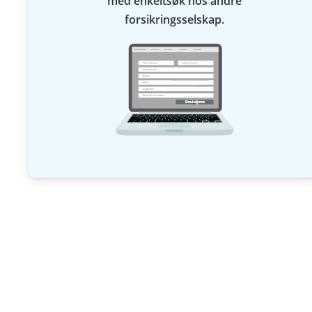
med enkeltsøk hos andre
forsikringsselskap.