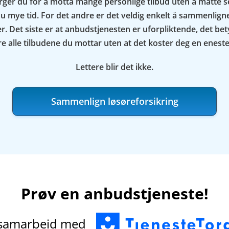
rger du for å motta mange personlige tilbud uten å måtte 
u mye tid. For det andre er det veldig enkelt å sammenligne
 Det siste er at anbudstjenesten er uforpliktende, det bet
e alle tilbudene du mottar uten at det koster deg en enest
Lettere blir det ikke.
Sammenlign løsøreforsikring
Prøv en anbudstjeneste!
 samarbeid med