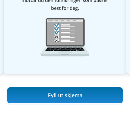
mottar du den forsikringen som passer
best for deg.
Fyll ut skjema