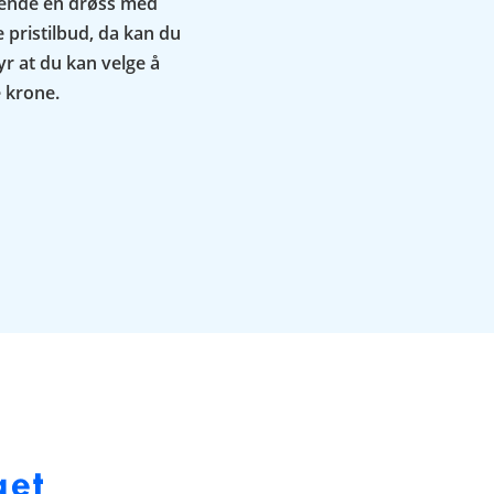
sende en drøss med
 pristilbud, da kan du
yr at du kan velge å
e krone.