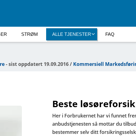
GER
STRØM
ALLE TJENESTER
FAQ
re
- sist oppdatert 19.09.2016 /
Kommersiell Markedsføri
Beste løsøreforsik
Her i Forbrukernet har vi funnet fr
anbudstjenesten så mottar du tilbud
bestemmer selv ditt forsikringssels