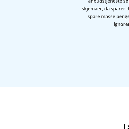
anbudstjeneste sø
skjemaer, da sparer d
spare masse penger.
ignorer
I